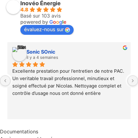
Inovéo Énergie
4.8
Basé sur 103 avis
powered by
G
o
o
g
l
e
évaluez-nous sur
Sonic SOnic
il y a 4 semaines
Excellente prestation pour l’entretien de notre PAC. 
Un veritable travail professionnel, minutieux et 
soigné effectué par Nicolas. Nettoyage complet et 
contrôle d’usage nous ont donné entière 
satisfaction. Nous ne pouvons que recommander 
cette société, rapide, efficace et professionnelle.
Documentations