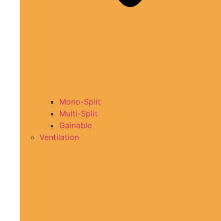
Mono-Split
Multi-Split
Gainable
Ventilation