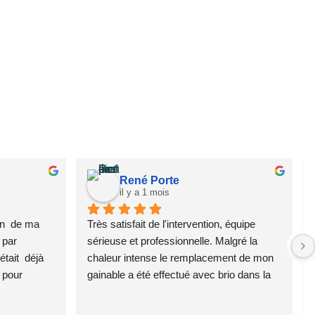
René Porte
il y a 1 mois
n  de ma  
Très satisfait de l'intervention, équipe 
par  
sérieuse et professionnelle. Malgré la 
ait  déjà  
chaleur intense le remplacement de mon 
 pour 
gainable a été effectué avec brio dans la 
 TRES 
journée. Une très bonne société, je 
  son  
recommande.