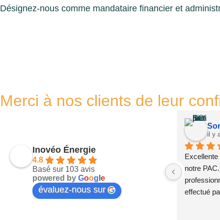
Désignez-nous comme mandataire financier et administra
Merci à nos clients de leur con
Son
il y
Inovéo Énergie
Excellente 
4.8
notre PAC. 
Basé sur 103 avis
powered by
G
o
o
g
l
e
professionn
évaluez-nous sur
effectué pa
et contrôle
satisfacti