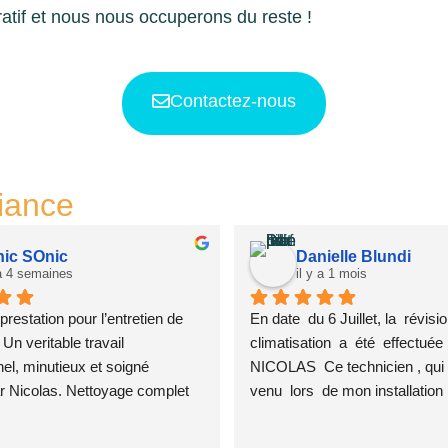
tif et nous nous occuperons du reste !
Contactez-nous
fiance
ic SOnic
Danielle Blundi
 a 4 semaines
il y a 1 mois
prestation pour l’entretien de 
En date  du 6 Juillet, la  révisio
Un veritable travail 
climatisation  a  été  effectuée  
el, minutieux et soigné 
NICOLAS  Ce technicien , qui ét
r Nicolas. Nettoyage complet 
venu  lors  de mon installation 
 d’usage nous ont donné entière 
contrôler  la conformité,  est 
on. Nous ne pouvons que 
compétent,  très  impliqué dans