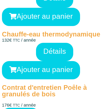
Ajouter au panier
Chauffe-eau thermodynamique
132
€
/ année
TTC
Détails
Ajouter au panier
Contrat d'entretien Poêle à
granulés de bois
176
€
/ année
TTC