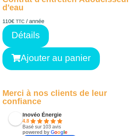
d'eau
110
€
/ année
TTC
Détails
Ajouter au panier
Merci à nos clients de leur
confiance
Inovéo Énergie
4.8
Basé sur 103 avis
powered by
G
o
o
g
l
e